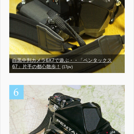
白黒中判カメラ6X7で遊ぶ・・「ペンタックス
67」片手の都心散歩！
(17pv)