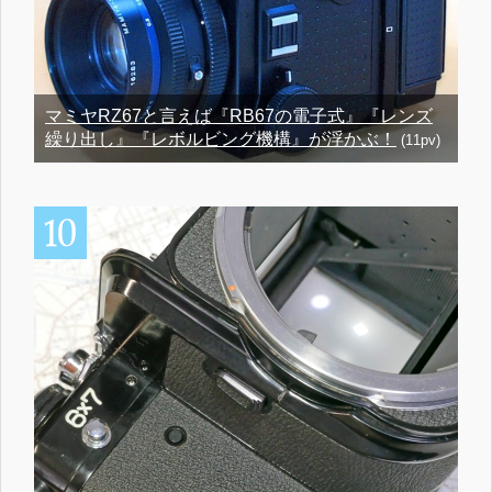
マミヤRZ67と言えば『RB67の電子式』『レンズ
繰り出し』『レボルビング機構』が浮かぶ！
(11pv)