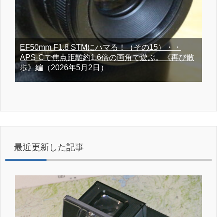
EF50mm F1.8 STMにハマる！（その15）・・
APS-Cで焦点距離約1.6倍の画角で遊ぶ。《再び散
歩》編
（2026年5月2日）
最近更新した記事