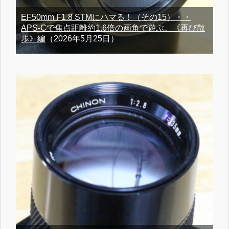
EF50mm F1.8 STMにハマる！（その15）・・
APS-Cで焦点距離約1.6倍の画角で遊ぶ。《再び散
歩》編
（2026年5月25日）