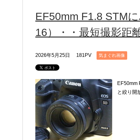
EF50mm F1.8 S
16）・・最短撮影距
2026年5月25日
181PV
気まぐれ画像
EF50m
と絞り開