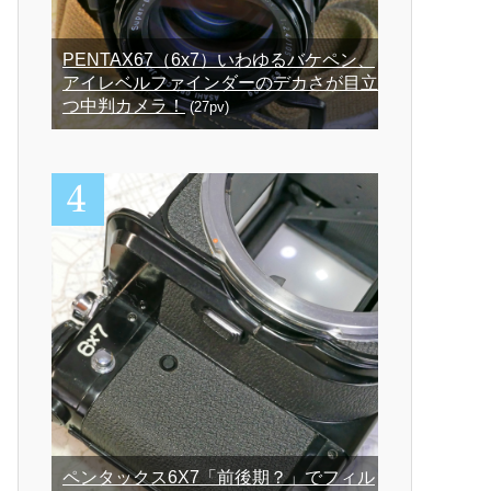
PENTAX67（6x7）いわゆるバケペン、
アイレベルファインダーのデカさが目立
つ中判カメラ！
(27pv)
ペンタックス6X7「前後期？」でフィル