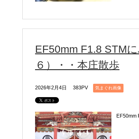
EF50mm F1.8 S
６）・・本庄散歩
2026年2月4日
383PV
気まぐれ画像
EF50m