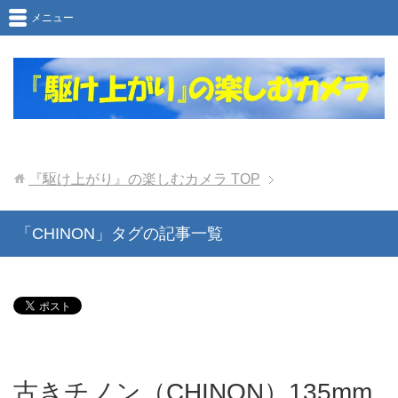
メニュー
『駆け上がり』の楽しむカメラ
TOP
「CHINON」タグの記事一覧
古きチノン（CHINON）135mm