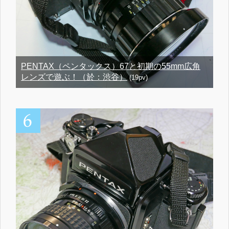
PENTAX（ペンタックス）67と初期の55mm広角
レンズで遊ぶ！（於：渋谷）
(19pv)