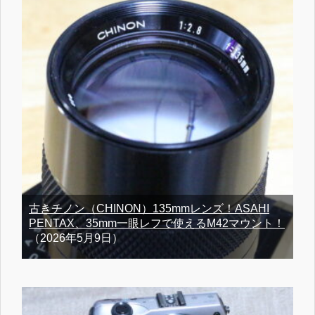
古きチノン（CHINON）135mmレンズ！ASAHI
PENTAX、35mm一眼レフで使えるM42マウント！
（2026年5月9日）