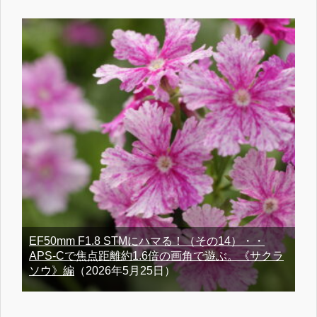
EF50mm F1.8 STMにハマる！（その14）・・
APS-Cで焦点距離約1.6倍の画角で遊ぶ。《サクラ
ソウ》編
（2026年5月25日）