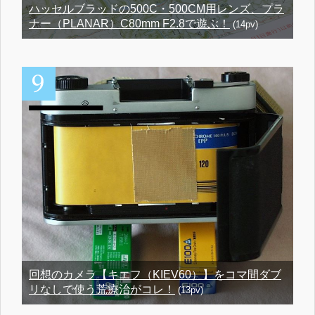
ハッセルブラッドの500C・500CM用レンズ、プラ
ナー（PLANAR）C80mm F2.8で遊ぶ！
(14pv)
回想のカメラ【キエフ（KIEV60）】をコマ間ダブ
リなしで使う荒療治がコレ！
(13pv)