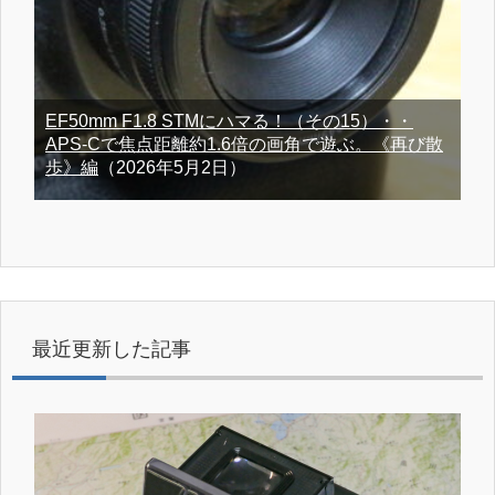
EF50mm F1.8 STMにハマる！（その15）・・
APS-Cで焦点距離約1.6倍の画角で遊ぶ。《再び散
歩》編
（2026年5月2日）
最近更新した記事