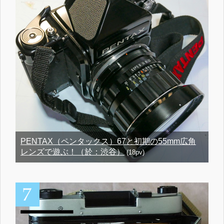
PENTAX（ペンタックス）67と初期の55mm広角
レンズで遊ぶ！（於：渋谷）
(18pv)