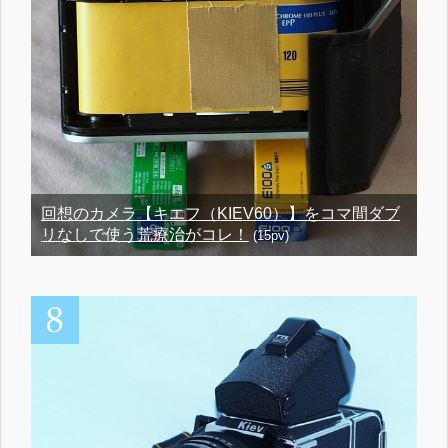
回想のカメラ【キエフ（KIEV60）】をコマ間ダブ
リなしで使う荒療治がコレ！
(15pv)