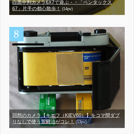
白黒中判カメラ6X7で遊ぶ・・「ペンタックス
67」片手の都心散歩！
(14pv)
回想のカメラ【キエフ（KIEV60）】をコマ間ダブ
リなしで使う荒療治がコレ！
(13pv)