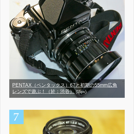
PENTAX（ペンタックス）67と初期の55mm広角
レンズで遊ぶ！（於：渋谷）
(15pv)