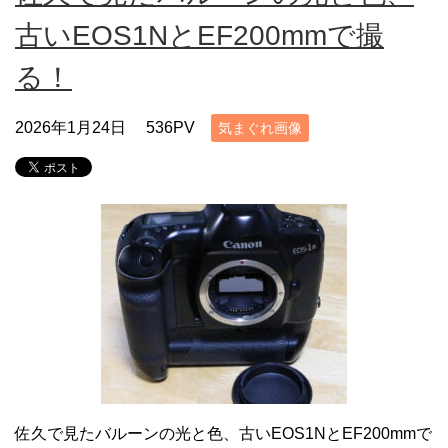
古いEOS1NとEF200mmで撮
る！
2026年1月24日
536PV
気まぐれ画像
佐久で見たバルーンの光と色、古いEOS1NとEF200mmで