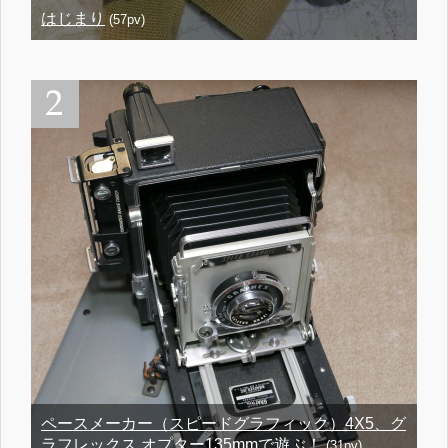
はじまり
(57pv)
ペースメーカー（スピードグラフィック）4X5、グ
ラフレックス オプター135mmで遊ぶ！
(31pv)