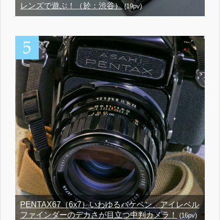
レンズで遊ぶ！（於：渋谷）
(19pv)
PENTAX67（6x7）いわゆるバケペン、アイレベル
ファインダーのデカさが目立つ中判カメラ！
(16pv)