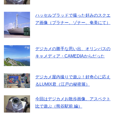
ハッセルブラッドで撮った好みのスクエ
ア画像（プラナー、ゾナー、奄美にて）
デジカメの勝手な思い出、オリンパスの
キャメディア・CAMEDIAからだった
デジカメ屋内撮りで遊ぶ！好奇心に応え
るLUMIX君（江戸の秘密展）
今回はデジカメお散歩画像、アスペクト
比で遊ぶ（熊谷駅前 編）