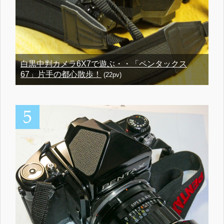
白黒中判カメラ6X7で遊ぶ・・「ペンタックス
67」片手の都心散歩！
(22pv)