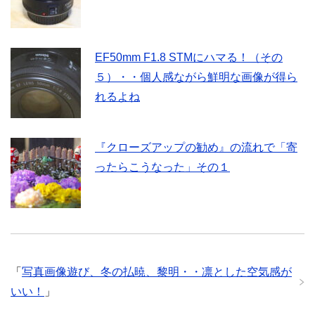
EF50mm F1.8 STMにハマる！（その
５）・・個人感ながら鮮明な画像が得ら
れるよね
『クローズアップの勧め』の流れで「寄
ったらこうなった」その１
「
写真画像遊び、冬の払暁、黎明・・凛とした空気感が
いい！
」