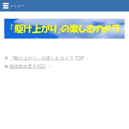
メニュー
『駆け上がり』の楽しむカメラ
TOP
雑談留め置き日記