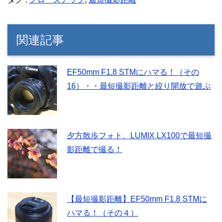
関連記事
EF50mm F1.8 STMにハマる！（その
16）・・最短撮影距離と絞り開放で遊ぶ
夕方散歩フォト、LUMIX LX100で最短撮
影距離で撮る！
【最短撮影距離】EF50mm F1.8 STMに
ハマる！（その４）