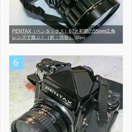
PENTAX（ペンタックス）67と初期の55mm広角
レンズで遊ぶ！（於：渋谷）
(21pv)