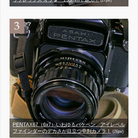
(27pv)
PENTAX67（6x7）いわゆるバケペン、アイレベル
ファインダーのデカさが目立つ中判カメラ！
(26pv)