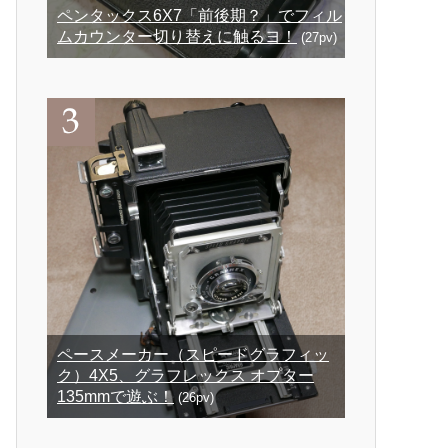
ペンタックス6X7「前後期？」でフィル
ムカウンター切り替えに触るヨ！
(27pv)
ペースメーカー（スピードグラフィッ
ク）4X5、グラフレックス オプター
135mmで遊ぶ！
(26pv)