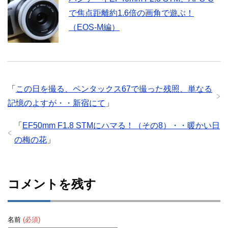
で焦点距離約1.6倍の画角で遊ぶ！
（EOS-M編）
「
この日を撮る、ペンタックス67で撮った残照、単なる
記憶のよすが・・新宿にて
」
「
EF50mm F1.8 STMにハマる！（その8）・・暖かい日
の梅の花
」
コメントを残す
名前
(必須)