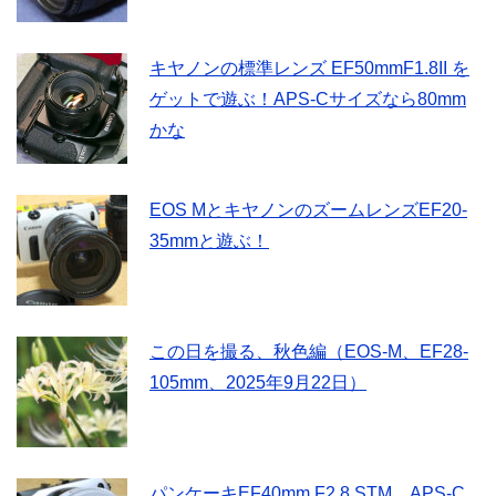
キヤノンの標準レンズ EF50mmF1.8II を
ゲットで遊ぶ！APS-Cサイズなら80mm
かな
EOS MとキヤノンのズームレンズEF20-
35mmと遊ぶ！
この日を撮る、秋色編（EOS-M、EF28-
105mm、2025年9月22日）
パンケーキEF40mm F2.8 STM、APS-C