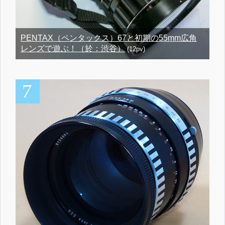
PENTAX（ペンタックス）67と初期の55mm広角
レンズで遊ぶ！（於：渋谷）
(12pv)