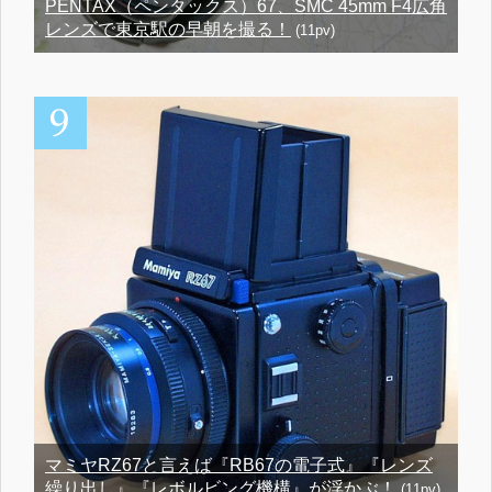
PENTAX（ペンタックス）67、SMC 45mm F4広角
レンズで東京駅の早朝を撮る！
(11pv)
マミヤRZ67と言えば『RB67の電子式』『レンズ
繰り出し』『レボルビング機構』が浮かぶ！
(11pv)