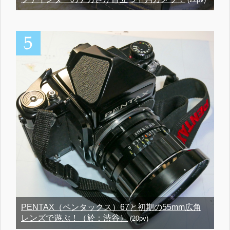
PENTAX（ペンタックス）67と初期の55mm広角
レンズで遊ぶ！（於：渋谷）
(20pv)