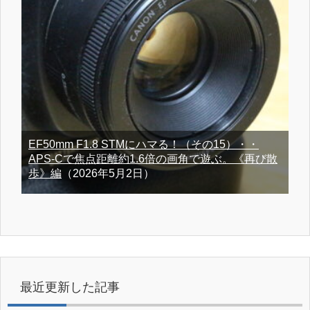
EF50mm F1.8 STMにハマる！（その15）・・
APS-Cで焦点距離約1.6倍の画角で遊ぶ。《再び散
歩》編
（2026年5月2日）
最近更新した記事