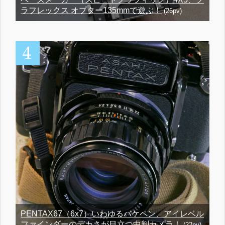
ラフレックス オプター135mmで遊ぶ！
(26pv)
PENTAX67（6x7）いわゆるバケペン、アイレベル
ファインダーのデカさが目立つ中判カメラ！
(22pv)