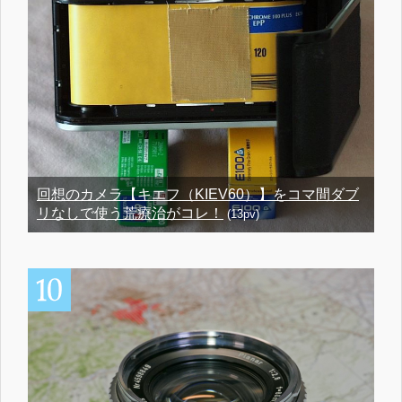
回想のカメラ【キエフ（KIEV60）】をコマ間ダブ
リなしで使う荒療治がコレ！
(13pv)